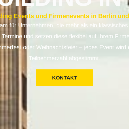
ding Events und Firmenevents in Berlin un
dam für Unternehmen, die mehr als ein klassische
e Termine und setzen diese flexibel auf Ihrem Fir
merfest oder Weihnachtsfeier – jedes Event wird ex
Teilnehmerzahl abgestimmt.
KONTAKT