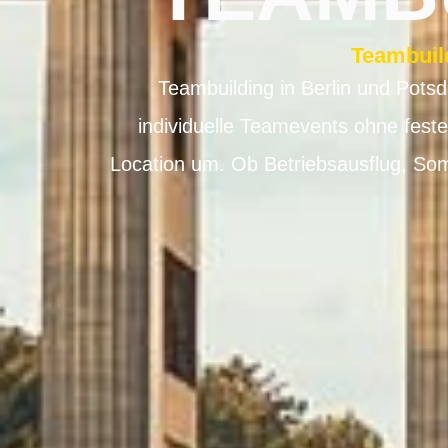
Teambuil
Teambuilding in Berlin und Pots
individuelle Teamevents ohne fest
Location um. Ob Betriebsausflug, Som