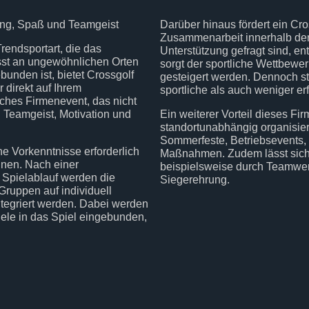
ng, Spaß und Teamgeist
Darüber hinaus fördert ein Cr
Zusammenarbeit innerhalb der
Trendsportart, die das
Unterstützung gefragt sind, en
usst an ungewöhnlichen Orten
sorgt der sportliche Wettbewe
bunden ist, bietet Crossgolf
gesteigert werden. Dennoch st
 direkt auf Ihrem
sportliche als auch weniger 
ches Firmenevent, das nicht
g Teamgeist, Motivation und
Ein weiterer Vorteil dieses Fir
standortunabhängig organisier
Sommerfeste, Betriebsevents, 
e Vorkenntnisse erforderlich
Maßnahmen. Zudem lässt sich 
nnen. Nach einer
beispielsweise durch Teamwer
 Spielablauf werden die
Siegerehrung.
Gruppen auf individuell
ntegriert werden. Dabei werden
iele in das Spiel eingebunden,