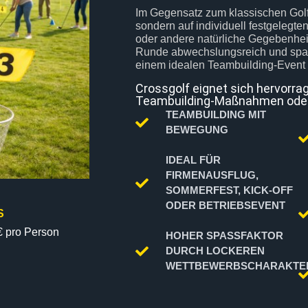
Im Gegensatz zum klassischen Golf w
sondern auf individuell festgelegt
oder andere natürliche Gegebenheit
Runde abwechslungsreich und spann
einem idealen Teambuilding-Event
Crossgolf eignet sich hervorr
Teambuilding-Maßnahmen oder 
TEAMBUILDING MIT
BEWEGUNG
IDEAL FÜR
FIRMENAUSFLUG,
SOMMERFEST, KICK-OFF
ODER BETRIEBSEVENT
S
 pro Person
HOHER SPASSFAKTOR D
URCH LOCKEREN W
ETTBEWERBSCHARAKTER