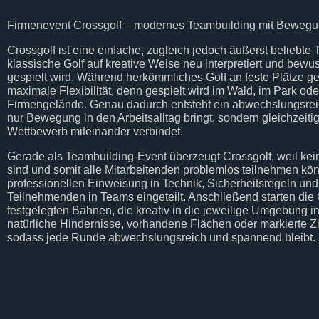
Firmenevent Crossgolf – modernes Teambuilding mit Bewegu
Crossgolf ist eine einfache, zugleich jedoch äußerst beliebte 
klassische Golf auf kreative Weise neu interpretiert und bew
gespielt wird. Während herkömmliches Golf an feste Plätze ge
maximale Flexibilität, denn gespielt wird im Wald, im Park oder
Firmengelände. Genau dadurch entsteht ein abwechslungsrei
nur Bewegung in den Arbeitsalltag bringt, sondern gleichzeiti
Wettbewerb miteinander verbindet.
Gerade als Teambuilding-Event überzeugt Crossgolf, weil kein
sind und somit alle Mitarbeitenden problemlos teilnehmen kö
professionellen Einweisung in Technik, Sicherheitsregeln und
Teilnehmenden in Teams eingeteilt. Anschließend starten die 
festgelegten Bahnen, die kreativ in die jeweilige Umgebung i
natürliche Hindernisse, vorhandene Flächen oder markierte Z
sodass jede Runde abwechslungsreich und spannend bleibt.