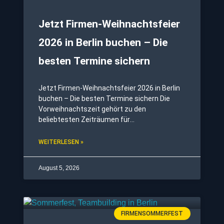
Jetzt Firmen-Weihnachtsfeier
2026 in Berlin buchen – Die
besten Termine sichern
Jetzt Firmen-Weihnachtsfeier 2026 in Berlin
buchen – Die besten Termine sichern Die
Vorweihnachtszeit gehört zu den
beliebtesten Zeiträumen für
Firmenveranstaltungen. Wer seine Firmen-
Weihnachtsfeier in Berlin oder Potsdam noch
WEITERLESEN »
im November oder Dezember durchführen
möchte, sollte jetzt mit der Planung
August 5, 2026
beginnen.
FIRMENSOMMERFEST