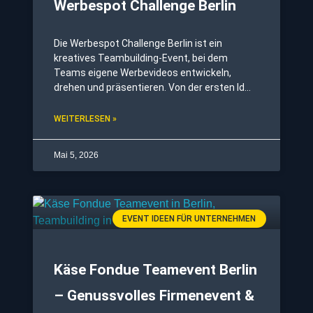
Werbespot Challenge Berlin
Die Werbespot Challenge Berlin ist ein
kreatives Teambuilding-Event, bei dem
Teams eigene Werbevideos entwickeln,
drehen und präsentieren. Von der ersten Idee
bis zum fertigen Clip erleben die Teilnehmer
einen dynamischen Prozess, der
WEITERLESEN »
Kommunikation, Kreativität und
Zusammenarbeit stärkt. Bei diesem Event
Mai 5, 2026
EVENT IDEEN FÜR UNTERNEHMEN
Käse Fondue Teamevent Berlin
– Genussvolles Firmenevent &