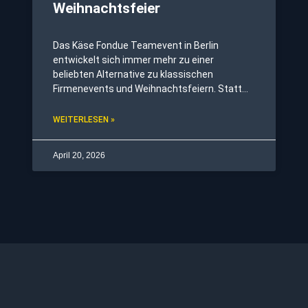
Weihnachtsfeier
Das Käse Fondue Teamevent in Berlin
entwickelt sich immer mehr zu einer
beliebten Alternative zu klassischen
Firmenevents und Weihnachtsfeiern. Statt
eines festen Programms mit strikten
Abläufen setzen immer mehr Unternehmen
WEITERLESEN »
auf entspannte, interaktive Formate, bei
denen der gemeinsame Austausch im
April 20, 2026