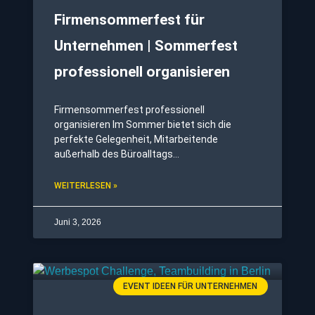
Firmensommerfest für
Unternehmen | Sommerfest
professionell organisieren
Firmensommerfest professionell
organisieren Im Sommer bietet sich die
perfekte Gelegenheit, Mitarbeitende
außerhalb des Büroalltags
zusammenzubringen. Ein professionell
geplantes Firmensommerfest stärkt den
WEITERLESEN »
Zusammenhalt, fördert die Kommunikation
und schafft unvergessliche Erlebnisse. Ob
Juni 3, 2026
lockeres Sommerfest für Unternehmen,
exklusive Firmenfeier im Sommer oder
großes Corporate Event – die Möglichkeiten
sind nahezu
EVENT IDEEN FÜR UNTERNEHMEN