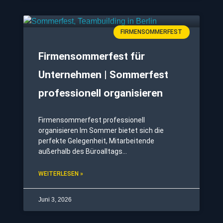
FIRMENSOMMERFEST
Firmensommerfest für
Unternehmen | Sommerfest
professionell organisieren
Firmensommerfest professionell
organisieren Im Sommer bietet sich die
perfekte Gelegenheit, Mitarbeitende
außerhalb des Büroalltags
zusammenzubringen. Ein professionell
geplantes Firmensommerfest stärkt den
WEITERLESEN »
Zusammenhalt, fördert die Kommunikation
und schafft unvergessliche Erlebnisse. Ob
Juni 3, 2026
lockeres Sommerfest für Unternehmen,
exklusive Firmenfeier im Sommer oder