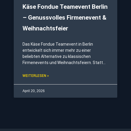
Käse Fondue Teamevent Berlin
– Genussvolles Firmenevent &
Weihnachtsfeier
Das Käse Fondue Teamevent in Berlin
entwickelt sich immer mehr zu einer
beliebten Alternative zu klassischen
Firmenevents und Weihnachtsfeiern. Statt
eines festen Programms mit strikten
Abläufen setzen immer mehr Unternehmen
WEITERLESEN »
auf entspannte, interaktive Formate, bei
denen der gemeinsame Austausch im
April 20, 2026