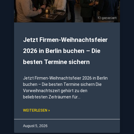
Jetzt Firmen-Weihnachtsfeier
2026 in Berlin buchen – Die
besten Termine sichern
Jetzt Firmen-Weihnachtsfeier 2026 in Berlin
buchen – Die besten Termine sichern Die
Vorweihnachtszeit gehört zu den
beliebtesten Zeiträumen für
Firmenveranstaltungen. Wer seine Firmen-
Weihnachtsfeier in Berlin oder Potsdam noch
WEITERLESEN »
im November oder Dezember durchführen
möchte, sollte jetzt mit der Planung
August 5, 2026
beginnen.