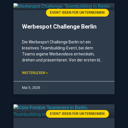
großes Corporate Event – die Möglichkeiten
sind nahezu
EVENT IDEEN FÜR UNTERNEHMEN
Werbespot Challenge Berlin
Die Werbespot Challenge Berlin ist ein
kreatives Teambuilding-Event, bei dem
Teams eigene Werbevideos entwickeln,
drehen und präsentieren. Von der ersten Idee
bis zum fertigen Clip erleben die Teilnehmer
einen dynamischen Prozess, der
WEITERLESEN »
Kommunikation, Kreativität und
Zusammenarbeit stärkt. Bei diesem Event
Mai 5, 2026
EVENT IDEEN FÜR UNTERNEHMEN