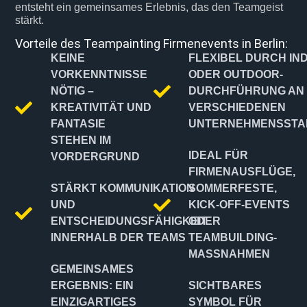
entsteht ein gemeinsames Erlebnis, das den Teamgeist
stärkt.
Vorteile des Teampainting Firmenevents in Berlin:
KEINE
FLEXIBEL DURCH IN
VORKENNTNISSE
ODER OUTDOOR-
NÖTIG –
DURCHFÜHRUNG AN
KREATIVITÄT UND
VERSCHIEDENEN
FANTASIE
UNTERNEHMENSSTA
STEHEN IM
IDEAL FÜR
VORDERGRUND
FIRMENAUSFLÜGE,
STÄRKT KOMMUNIKATION
SOMMERFESTE,
UND
KICK-OFF-EVENTS
ENTSCHEIDUNGSFÄHIGKEIT
ODER
INNERHALB DER TEAMS
TEAMBUILDING-
MASSNAHMEN
GEMEINSAMES
ERGEBNIS: EIN
SICHTBARES
EINZIGARTIGES
SYMBOL FÜR