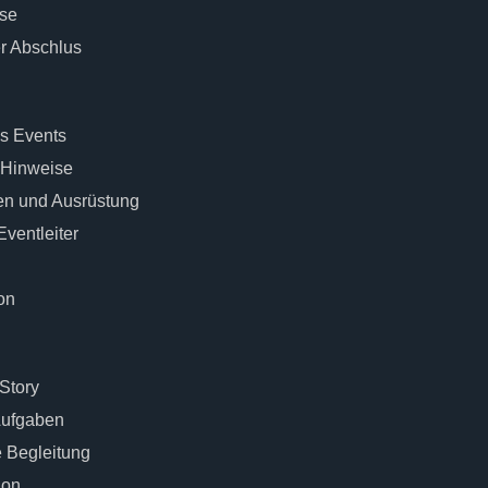
sse
r Abschlus
s Events
 Hinweise
ien und Ausrüstung
ventleiter
on
Story
Aufgaben
e Begleitung
ion