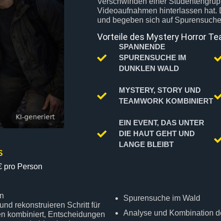
Verschwinden einer Studentengrupp
Videoaufnahmen hinterlassen hat. D
und begeben sich auf Spurensuche
Vorteile des Mystery Horror Te
SPANNENDE
SPURENSUCHE IM
DUNKLEN WALD
MYSTERY, STORY UND
TEAMWORK KOMBINIERT
EIN EVENT, DAS UNTER
DIE HAUT GEHT UND
LANGE BLEIBT
S
 pro Person
en
Spurensuche im Wald
 rekonstruieren Schritt für
Analyse und Kombination d
nen kombiniert, Entscheidungen