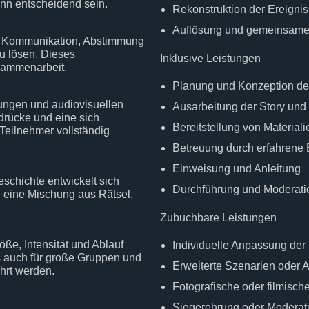
nn entscheidend sein.
Rekonstruktion der Ereigni
Auflösung und gemeinsame
. Kommunikation, Abstimmung
u lösen. Dieses
Inklusive Leistungen
usammenarbeit.
Planung und Konzeption de
ungen und audiovisuellen
Ausarbeitung der Story und
drücke und eine sich
Bereitstellung von Material
Teilnehmer vollständig
Betreuung durch erfahrene E
Einweisung und Anleitung
eschichte entwickelt sich
Durchführung und Moderati
n eine Mischung aus Rätsel,
Zubuchbare Leistungen
ße, Intensität und Ablauf
Individuelle Anpassung der 
s auch für große Gruppen und
Erweiterte Szenarien oder 
hrt werden.
Fotografische oder filmisch
Siegerehrung oder Moderat