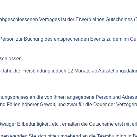
bgeschlossenen Vertrages ist der Erwerb eines Gutscheines (
e Person zur Buchung des entsprechenden Events zu dem im Gut
schlossen.
(1) Jahr, die Preisbindung jedoch 12 Monate ab Ausstellungsdatu
hungspreises an die von Ihnen angegebene Person und Adresse.
k und Fällen höherer Gewalt, und zwar für die Dauer der Verzöger
iger Eilbedürftigkeit, etc., erhalten die Gutscheine erst mit erf
einen wenden Sie sich bitte umgehend an die Teambuilding in Be